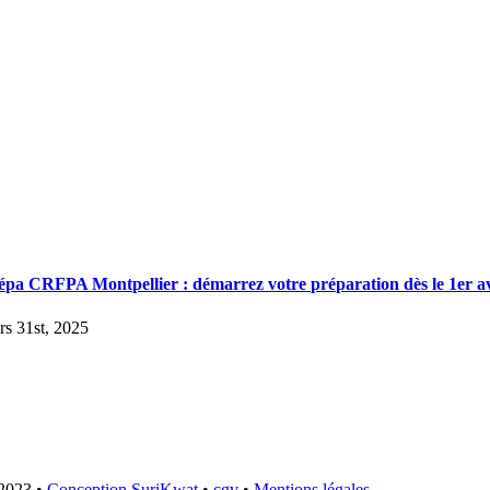
épa CRFPA Montpellier : démarrez votre préparation dès le 1er av
rs 31st, 2025
2023 •
Conception SuriKwat
•
cgv
•
Mentions légales