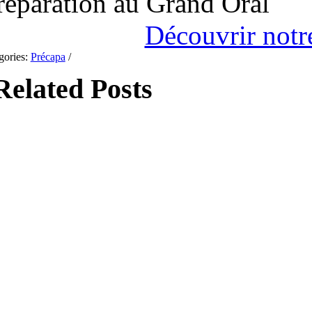
réparation au Grand Oral
Découvrir notr
gories:
Précapa
/
Related Posts